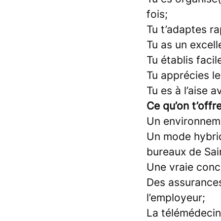
fois;
Tu t’adaptes r
Tu as un excell
Tu établis faci
Tu apprécies le 
Tu es à l’aise a
Ce qu’on t’offr
Un environneme
Un mode hybride
bureaux de Sai
Une vraie conci
Des assurances
l’employeur;
La télémédecin