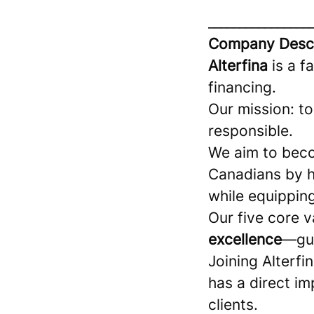
________________
Company Descr
Alterfina
is a 
financing.
Our mission: to
responsible.
We aim to becom
Canadians by h
while equipping
Our five core 
excellence
—gui
Joining Alterf
has a direct i
clients.