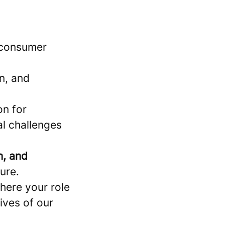
 consumer
an, and
on for
al challenges
n, and
ure.
here your role
ives of our