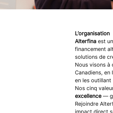
L’organisation
Alterfina
est un
financement alt
solutions de c
Nous visons à d
Canadiens, en l
en les outillan
Nos cinq valeu
excellence
— g
Rejoindre Alter
impact direct su