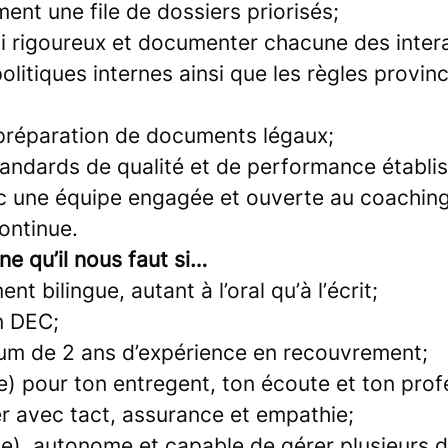
ent une file de dossiers priorisés;
vi rigoureux et documenter chacune des inter
olitiques internes ainsi que les règles provinc
a préparation de documents légaux;
tandards de qualité et de performance établis
c une équipe engagée et ouverte au coaching
continue.
ne qu’il nous faut si…
nt bilingue, autant à l’oral qu’à l’écrit;
n DEC;
um de 2 ans d’expérience en recouvrement;
e) pour ton entregent, ton écoute et ton prof
er avec tact, assurance et empathie;
e), autonome et capable de gérer plusieurs d