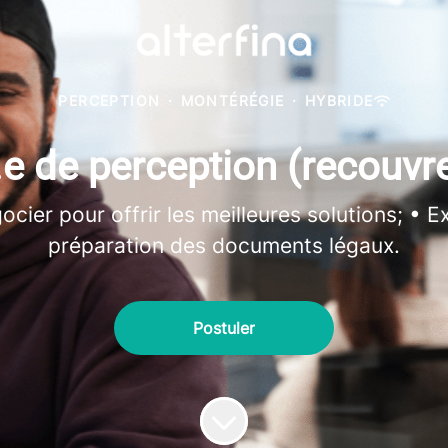
PERCEPTION
·
MONTÉRÉGIE
·
HYBRIDE
e de perception (recouv
ier pour offrir les meilleures solutions; • Ex
préparation des documents légaux.
Postuler