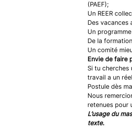
(PAEF);
Un REER collect
Des vacances a
Un programme d
De la formatio
Un comité mieux
Envie de faire 
Si tu cherches
travail a un ré
Postule dès ma
Nous remercions
retenues pour 
L’usage du masc
texte.