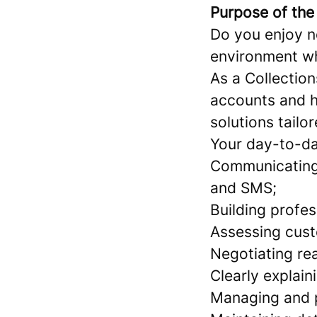
Purpose of the 
Do you enjoy n
environment wh
As a Collection
accounts and h
solutions tailor
Your day-to-day
Communicating 
and SMS;
Building profe
Assessing cust
Negotiating re
Clearly explai
Managing and pr