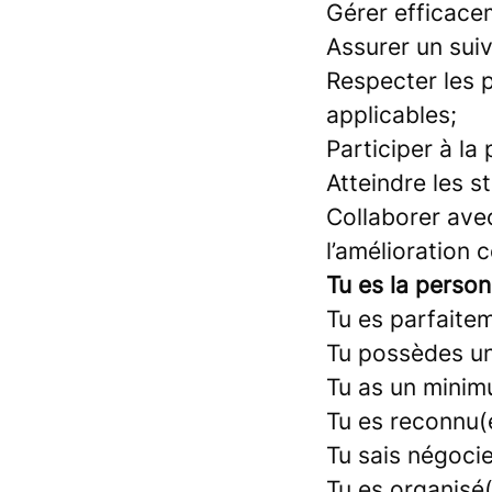
Gérer efficacem
Assurer un sui
Respecter les p
applicables;
Participer à l
Atteindre les s
Collaborer ave
l’amélioration 
Tu es la person
Tu es parfaiteme
Tu possèdes u
Tu as un minim
Tu es reconnu(
Tu sais négoci
Tu es organisé(