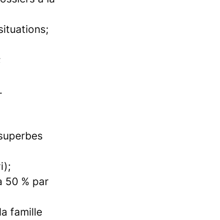
ituations;
;
.
 superbes
i);
à 50 % par
a famille