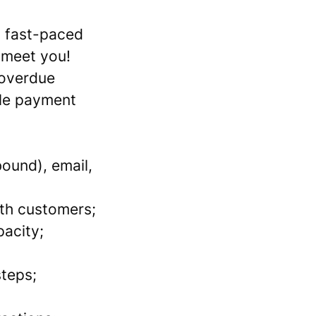
a fast-paced
 meet you!
 overdue
ble payment
ound), email,
ith customers;
pacity;
steps;