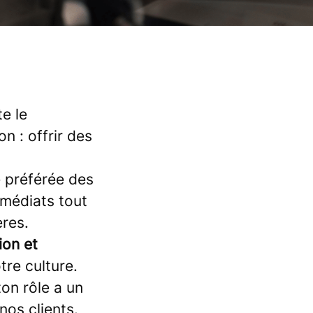
e le
n : offrir des
e préférée des
mmédiats tout
ères.
ion et
re culture.
ton rôle a un
nos clients.