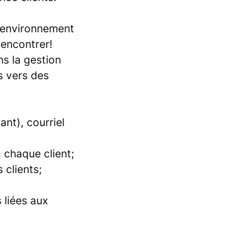
n environnement
encontrer!
s la gestion
s vers des
nt), courriel
 chaque client;
 clients;
 liées aux