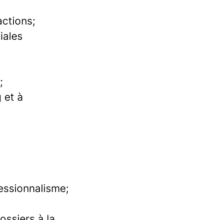
actions;
iales
;
 et à
essionnalisme;
ossiers à la